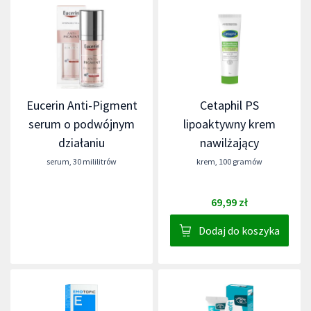
Eucerin Anti-Pigment
Cetaphil PS
serum o podwójnym
lipoaktywny krem
działaniu
nawilżający
serum
,
30 mililitrów
krem
,
100 gramów
69,99 zł
Dodaj do koszyka