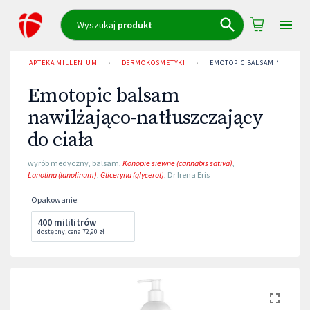
Wyszukaj
produkt
APTEKA MILLENIUM
›
DERMOKOSMETYKI
›
EMOTOPIC BALSAM NAWILŻAJ
Emotopic balsam
nawilżająco-natłuszczający
do ciała
wyrób medyczny
,
balsam
,
Konopie siewne (cannabis sativa)
,
Lanolina (lanolinum)
,
Gliceryna (glycerol)
,
Dr Irena Eris
Opakowanie
:
400 mililitrów
dostępny
,
cena
72,90 zł