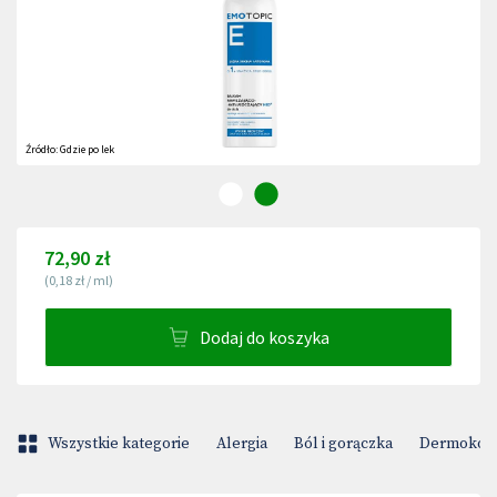
Źródło:
Gdzie po lek
72,90 zł
(
0,18 zł
/
ml
)
Dodaj do koszyka
Wszystkie kategorie
Alergia
Ból i gorączka
Dermokos