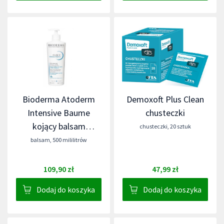
Bioderma Atoderm
Demoxoft Plus Clean
Intensive Baume
chusteczki
kojący balsam
chusteczki
,
20 sztuk
emolientowy
balsam
,
500 mililitrów
109,90 zł
47,99 zł
Dodaj do koszyka
Dodaj do koszyka