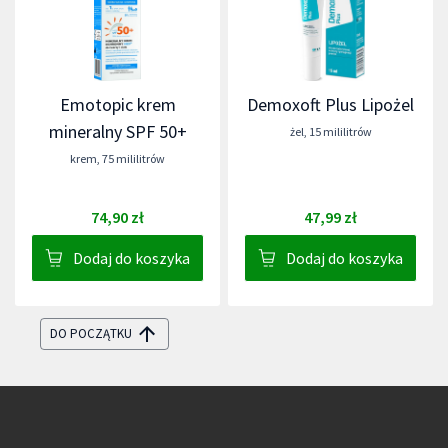
Emotopic krem
Demoxoft Plus Lipożel
mineralny SPF 50+
żel
,
15 mililitrów
krem
,
75 mililitrów
74,90 zł
47,99 zł
Dodaj do koszyka
Dodaj do koszyka
DO POCZĄTKU