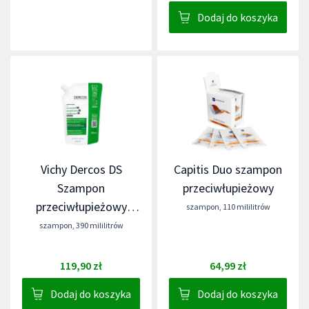
Dodaj do koszyka
Vichy Dercos DS
Capitis Duo szampon
Szampon
przeciwłupieżowy
przeciwłupieżowy
szampon
,
110 mililitrów
włosy normalne i
szampon
,
390 mililitrów
przetłuszczające się
119,90 zł
64,99 zł
Dodaj do koszyka
Dodaj do koszyka