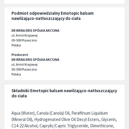
Podmiot odpowiedzialny Emotopic balsam
nawilżająco-natłuszczający do ciała
DR IRENA ERIS SPÓŁKA AKCYJNA
ul. Armii Krajowej
05-500
Piaseczno
Polska
Producent
DR IRENA ERIS SPÓŁKA AKCYJNA
ul. Armii Krajowej
05-500
Piaseczno
Polska
Składniki Emotopic balsam nawilżająco-natłuszczający
do ciała
Aqua (Water), Canola (Canola) Oil, Paraffinum Liquidum
(Mineral Oil), Hydrogenated Olive Oil Decyl Esters, Glycerin,
C14-22 Alcohol, Caprylic/Capric Triglyceride, Dimethicone,