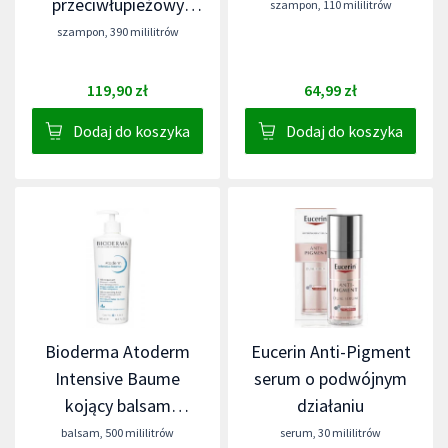
przeciwłupieżowy
szampon
,
110 mililitrów
włosy normalne i
szampon
,
390 mililitrów
przetłuszczające się
119,90 zł
64,99 zł
Dodaj do koszyka
Dodaj do koszyka
Bioderma Atoderm
Eucerin Anti-Pigment
Intensive Baume
serum o podwójnym
kojący balsam
działaniu
emolientowy
balsam
,
500 mililitrów
serum
,
30 mililitrów