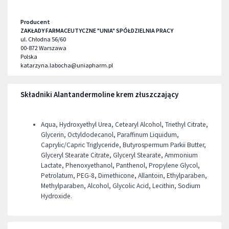
Producent
ZAKŁADY FARMACEUTYCZNE "UNIA" SPÓŁDZIELNIA PRACY
ul. Chłodna 56/60
00-872
Warszawa
Polska
katarzyna.labocha@uniapharm.pl
Składniki Alantandermoline krem złuszczający
Aqua, Hydroxyethyl Urea, Cetearyl Alcohol, Triethyl Citrate,
Glycerin, Octyldodecanol, Paraffinum Liquidum,
Caprylic/Capric Triglyceride, Butyrospermum Parkii Butter,
Glyceryl Stearate Citrate, Glyceryl Stearate, Ammonium
Lactate, Phenoxyethanol, Panthenol, Propylene Glycol,
Petrolatum, PEG-8, Dimethicone, Allantoin, Ethylparaben,
Methylparaben, Alcohol, Glycolic Acid, Lecithin, Sodium
Hydroxide.