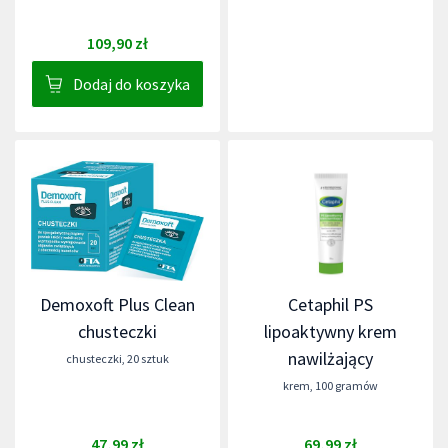
109,90 zł
Dodaj do koszyka
Demoxoft Plus Clean
Cetaphil PS
chusteczki
lipoaktywny krem
nawilżający
chusteczki
,
20 sztuk
krem
,
100 gramów
47,99 zł
69,99 zł