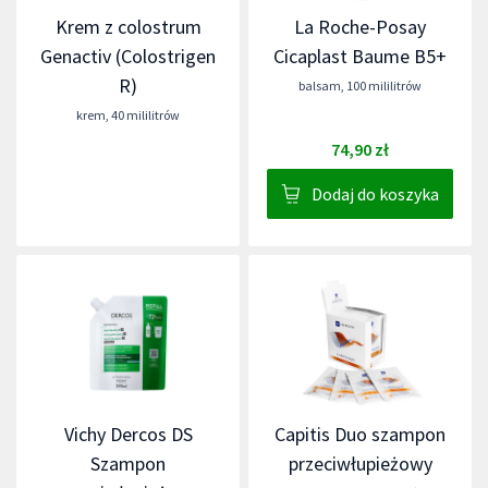
Krem z colostrum
La Roche-Posay
Genactiv (Colostrigen
Cicaplast Baume B5+
R)
balsam
,
100 mililitrów
krem
,
40 mililitrów
74,90 zł
Dodaj do koszyka
Vichy Dercos DS
Capitis Duo szampon
Szampon
przeciwłupieżowy