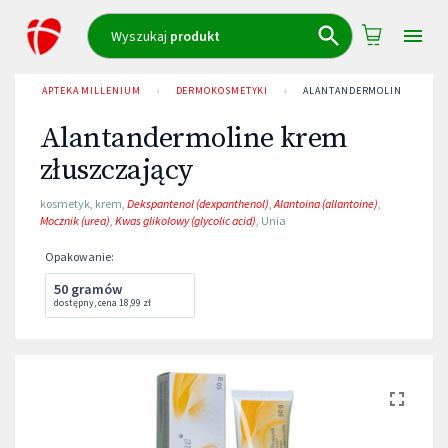
Wyszukaj
produkt
APTEKA MILLENIUM
›
DERMOKOSMETYKI
›
ALANTANDERMOLINE KREM 
Alantandermoline krem
złuszczający
kosmetyk
,
krem
,
Dekspantenol (dexpanthenol)
,
Alantoina (allantoine)
,
Mocznik (urea)
,
Kwas glikolowy (glycolic acid)
,
Unia
Opakowanie
:
50 gramów
dostępny
,
cena
18,99 zł