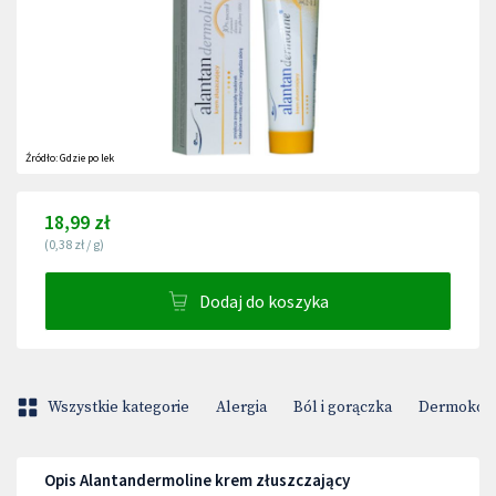
Źródło:
Gdzie po lek
18,99 zł
(
0,38 zł
/
g
)
Dodaj do koszyka
Wszystkie kategorie
Alergia
Ból i gorączka
Dermokos
Opis Alantandermoline krem złuszczający