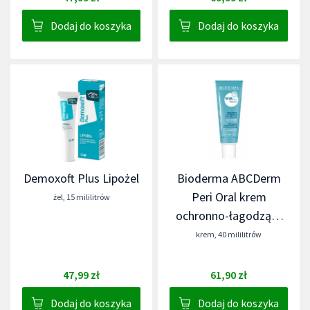
Dodaj do koszyka
Dodaj do koszyka
Demoxoft Plus Lipożel
Bioderma ABCDerm
Peri Oral krem
żel
,
15 mililitrów
ochronno-łagodzący
do skóry wokół ust dla
krem
,
40 mililitrów
niemowląt i dzieci
47,99 zł
61,90 zł
Dodaj do koszyka
Dodaj do koszyka