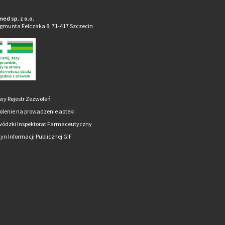
ed sp. z o.o.
ygmunta Felczaka 8, 71-417 Szczecin
wy Rejestr Zezwoleń
lenie na prowadzenie apteki
ódzki Inspektorat Farmaceutyczny
tyn Informacji Publicznej GIF