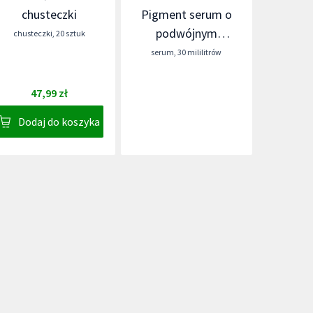
chusteczki
Pigment serum o
podwójnym
chusteczki
,
20 sztuk
działaniu
serum
,
30 mililitrów
47,99 zł
Dodaj do koszyka