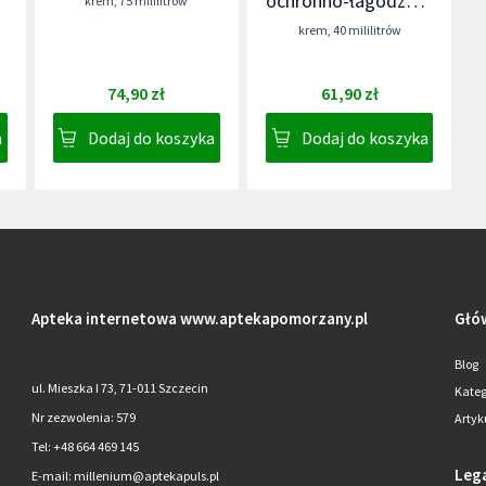
ochronno-łagodzący
krem
,
75 mililitrów
do skóry wokół ust
krem
,
40 mililitrów
dla niemowląt i
dzieci
74,90 zł
61,90 zł
a
Dodaj do koszyka
Dodaj do koszyka
Apteka internetowa
www.aptekapomorzany.pl
Głó
Blog
ul. Mieszka I 73, 71-011 Szczecin
Kateg
Nr zezwolenia: 579
Artyk
Tel: +48 664 469 145
Leg
E-mail: millenium@aptekapuls.pl