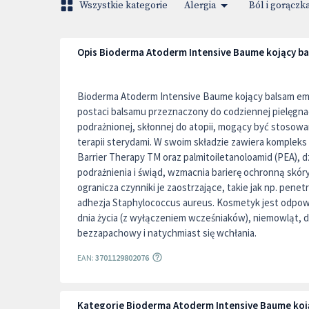
Wszystkie kategorie
Alergia
Ból i gorączk
Opis Bioderma Atoderm Intensive Baume kojący b
Bioderma Atoderm Intensive Baume kojący balsam e
postaci balsamu przeznaczony do codziennej pielęgnac
podrażnionej, skłonnej do atopii, mogący być stosowa
terapii sterydami. W swoim składzie zawiera kompleks
Barrier Therapy TM oraz palmitoiletanoloamid (PEA), d
podrażnienia i świąd, wzmacnia barierę ochronną skóry
ogranicza czynniki je zaostrzające, takie jak np. pene
adhezja Staphylococcus aureus. Kosmetyk jest odpow
dnia życia (z wyłączeniem wcześniaków), niemowląt, dz
bezzapachowy i natychmiast się wchłania.
EAN:
3701129802076
Kategorie Bioderma Atoderm Intensive Baume koj