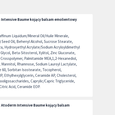
 Intensive Baume kojący balsam emolientowy
ffinum Liquidum/Mineral Oil/Huile Minerale,
 Seed Oil, Behenyl Alcohol, Sucrose Stearate,
za, Hydroxyethyl Acrylate/Sodium Acryloyldimethyl
lycol, Beta-Sitosterol, Xylitol, Zinc Gluconate,
te Crosspolymer, Palmitamide MEA,1,2-Hexanediol,
e, Mannitol, Rhamnose, Sodium Lauroyl Lactylate,
 60, Sorbitan Isostearate, Tocopherol,
, Ethylhexylglycerin, Ceramide AP, Cholesterol,
ligosaccharides, Caprylic/Capric Triglyceride,
Citric Acid, Ceramide EOP.
Atoderm Intensive Baume kojący balsam