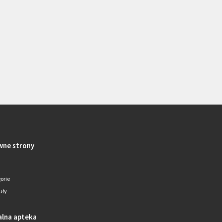
wne strony
orie
uły
alna apteka