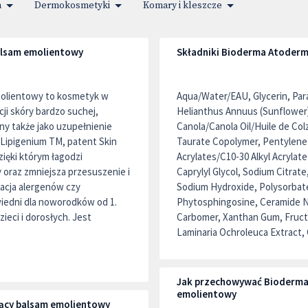
a
Dermokosmetyki
Komary i kleszcze
alsam emolientowy
Składniki Bioderma Atoderm
molientowy to kosmetyk w
Aqua/Water/EAU, Glycerin, Para
ji skóry bardzo suchej,
Helianthus Annuus (Sunflower)
ny także jako uzupełnienie
Canola/Canola Oil/Huile de Col
 Lipigenium TM, patent Skin
Taurate Copolymer, Pentylene G
zięki którym łagodzi
Acrylates/C10-30 Alkyl Acryla
 oraz zmniejsza przesuszenie i
Caprylyl Glycol, Sodium Citrat
tracja alergenów czy
Sodium Hydroxide, Polysorbate
iedni dla noworodków od 1.
Phytosphingosine, Ceramide NP
ieci i dorosłych. Jest
Carbomer, Xanthan Gum, Fructoo
Laminaria Ochroleuca Extract, 
Jak przechowywać Bioderma 
emolientowy
ący balsam emolientowy