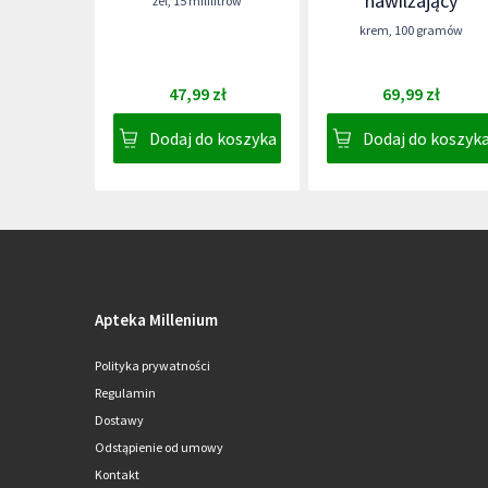
nawilżający
żel
,
15 mililitrów
krem
,
100 gramów
47,99 zł
69,99 zł
Dodaj do koszyka
Dodaj do koszyk
Apteka Millenium
Polityka prywatności
Regulamin
Dostawy
Odstąpienie od umowy
Kontakt