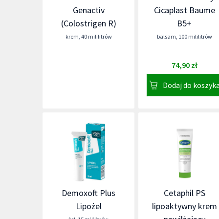
Genactiv
Cicaplast Baume
(Colostrigen R)
B5+
krem
,
40 mililitrów
balsam
,
100 mililitrów
74,90 zł
Dodaj do koszyk
Demoxoft Plus
Cetaphil PS
Lipożel
lipoaktywny krem