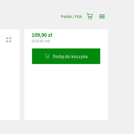
Polski
/
PLN
109,90 zł
(
0,22 zł
/
ml
)
Dodaj do koszyka