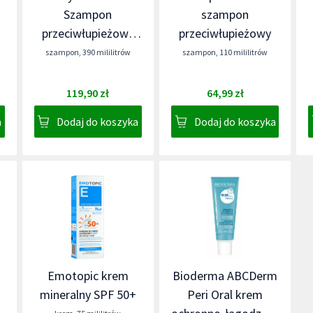
Szampon
szampon
przeciwłupieżowy
przeciwłupieżowy
włosy normalne i
szampon
,
390 mililitrów
szampon
,
110 mililitrów
przetłuszczające się
119,90 zł
64,99 zł
a
Dodaj do koszyka
Dodaj do koszyka
Emotopic krem
Bioderma ABCDerm
mineralny SPF 50+
Peri Oral krem