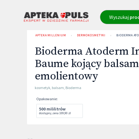
Wyszukaj
pro
APTEKA MILLENIUM
›
DERMOKOSMETYKI
›
BIODERMA AT
Bioderma Atoderm In
Baume kojący balsam
emolientowy
kosmetyk
,
balsam
,
Bioderma
Opakowanie
:
500 mililitrów
dostępny
,
cena
109,90 zł