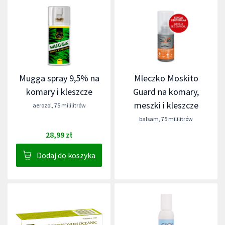
Mugga spray 9,5% na
Mleczko Moskito
komary i kleszcze
Guard na komary,
meszki i kleszcze
aerozol
,
75 mililitrów
balsam
,
75 mililitrów
28,99 zł
Dodaj do koszyka