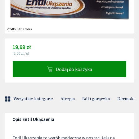
Źródło:
Gdzie po lek
19,99 zł
(
2,50 zł
/
g
)
Dodaj do koszyka
Wszystkie kategorie
Alergia
Ból i gorączka
Dermokos
Opis Entil Ukąszenia
Entil Ukąszenia to wyrób medyczny w postaci żelu na