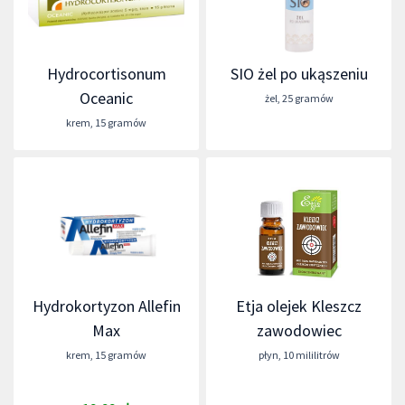
Hydrocortisonum
SIO żel po ukąszeniu
Oceanic
żel
,
25 gramów
krem
,
15 gramów
Hydrokortyzon Allefin
Etja olejek Kleszcz
Max
zawodowiec
krem
,
15 gramów
płyn
,
10 mililitrów