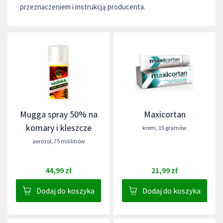
przeznaczeniem i instrukcją producenta.
Mugga spray 50% na
Maxicortan
komary i kleszcze
krem
,
15 gramów
aerozol
,
75 mililitrów
44,99 zł
21,99 zł
Dodaj do koszyka
Dodaj do koszyka