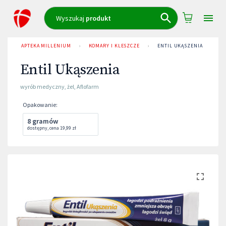
Wyszukaj
produkt
APTEKA MILLENIUM
›
KOMARY I KLESZCZE
›
ENTIL UKĄSZENIA
Entil Ukąszenia
wyrób medyczny
,
żel
,
Aflofarm
Opakowanie
:
8 gramów
dostępny
,
cena
19,99 zł