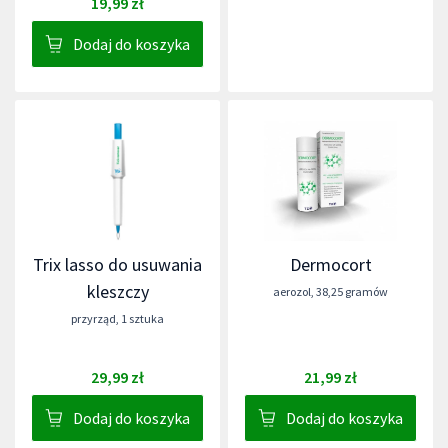
19,99 zł
Dodaj do koszyka
Trix lasso do usuwania
Dermocort
kleszczy
aerozol
,
38,25 gramów
przyrząd
,
1 sztuka
29,99 zł
21,99 zł
Dodaj do koszyka
Dodaj do koszyka