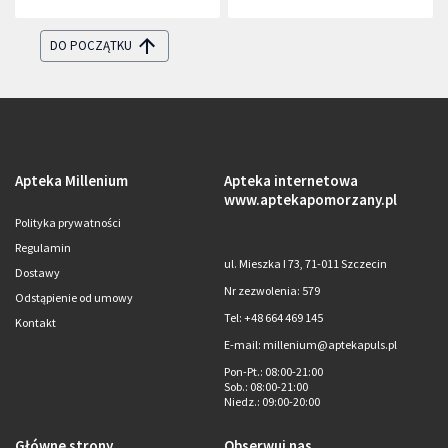
DO POCZĄTKU
Apteka Millenium
Apteka internetowa
www.aptekapomorzany.pl
Polityka prywatności
Regulamin
ul. Mieszka I 73, 71-011 Szczecin
Dostawy
Nr zezwolenia: 579
Odstąpienie od umowy
Tel: +48 664 469 145
Kontakt
E-mail: millenium@aptekapuls.pl
Pon-Pt.
: 08:00-21:00
Sob.
: 08:00-21:00
Niedz.
: 09:00-20:00
Główne strony
Obserwuj nas