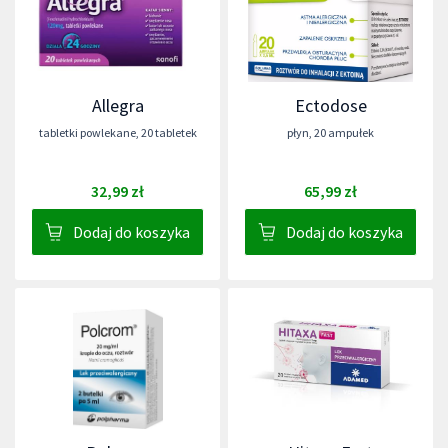
Allegra
Ectodose
tabletki powlekane
,
20 tabletek
płyn
,
20 ampułek
32,99 zł
65,99 zł
Dodaj do koszyka
Dodaj do koszyka