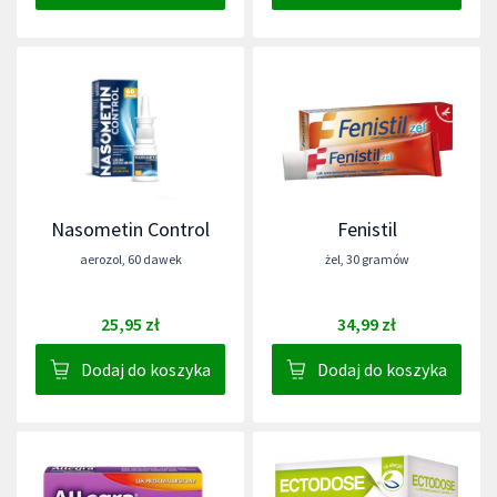
Nasometin Control
Fenistil
aerozol
,
60 dawek
żel
,
30 gramów
25,95 zł
34,99 zł
Dodaj do koszyka
Dodaj do koszyka