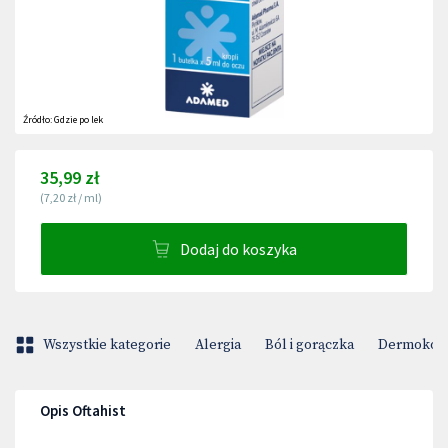
Źródło:
Gdzie po lek
35,99 zł
(
7,20 zł
/
ml
)
Dodaj do koszyka
Wszystkie kategorie
Alergia
Ból i gorączka
Dermokos
Opis Oftahist