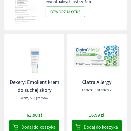
ewentualnych ostrzeżeń.
OTWÓRZ ULOTKĘ
Dexeryl Emolient krem
Clatra Allergy
do suchej skóry
tabletki
,
10 tabletek
krem
,
500 gramów
61,90 zł
16,99 zł
Dodaj do koszyka
Dodaj do koszyka