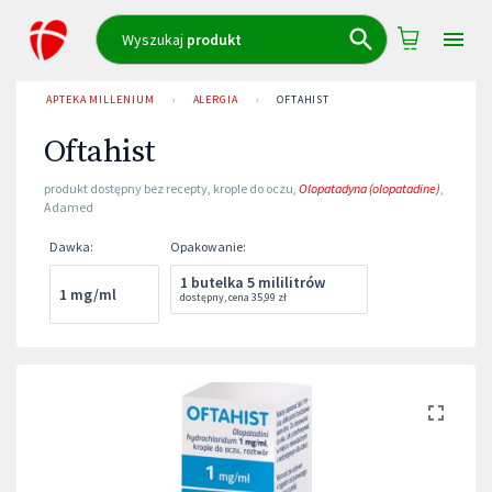
Wyszukaj
produkt
APTEKA MILLENIUM
›
ALERGIA
›
OFTAHIST
Oftahist
produkt dostępny bez recepty
,
krople do oczu
,
Olopatadyna (olopatadine)
,
Adamed
Dawka
:
Opakowanie
:
1 butelka 5 mililitrów
1 mg/ml
dostępny
,
cena
35,99 zł