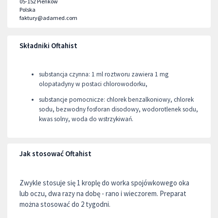
05-152
Pieńków
Polska
faktury@adamed.com
Składniki Oftahist
substancja czynna: 1 ml roztworu zawiera 1 mg
olopatadyny w postaci chlorowodorku,
substancje pomocnicze: chlorek benzalkoniowy, chlorek
sodu, bezwodny fosforan disodowy, wodorotlenek sodu,
kwas solny, woda do wstrzykiwań.
Jak stosować Oftahist
Zwykle stosuje się 1 kroplę do worka spojówkowego oka
lub oczu, dwa razy na dobę - rano i wieczorem. Preparat
można stosować do 2 tygodni.