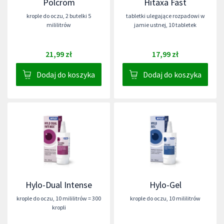
Polcrom
Hitaxa Fast
krople do oczu
,
2 butelki 5
tabletki ulegające rozpadowi w
mililitrów
jamie ustnej
,
10 tabletek
21,99 zł
17,99 zł
Dodaj do koszyka
Dodaj do koszyka
Hylo-Dual Intense
Hylo-Gel
krople do oczu
,
10 mililitrów = 300
krople do oczu
,
10 mililitrów
kropli