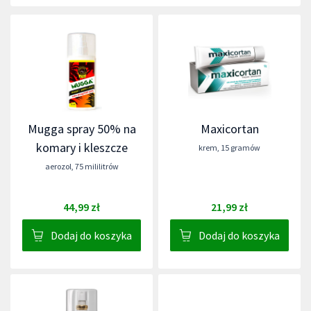
Mugga spray 50% na
Maxicortan
komary i kleszcze
krem
,
15 gramów
aerozol
,
75 mililitrów
44,99 zł
21,99 zł
Dodaj do koszyka
Dodaj do koszyka