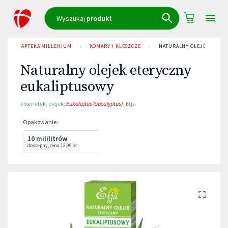
Wyszukaj
produkt
APTEKA MILLENIUM
›
KOMARY I KLESZCZE
›
NATURALNY OLEJEK ETERY
Naturalny olejek eteryczny
eukaliptusowy
kosmetyk
,
olejek
,
Eukaliptus (eucalyptus)
,
Etja
Opakowanie
:
10 mililitrów
dostępny
,
cena
12,99 zł