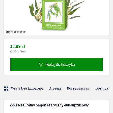
Źródło:
Gdzie po lek
12,99 zł
(
1,30 zł
/
ml
)
Dodaj do koszyka
Wszystkie kategorie
Alergia
Ból i gorączka
Dermokos
Opis Naturalny olejek eteryczny eukaliptusowy