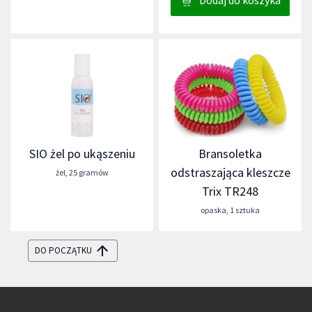
Dodaj do koszyka
SIO żel po ukąszeniu
Bransoletka
odstraszająca kleszcze
żel
,
25 gramów
Trix TR248
opaska
,
1 sztuka
DO POCZĄTKU