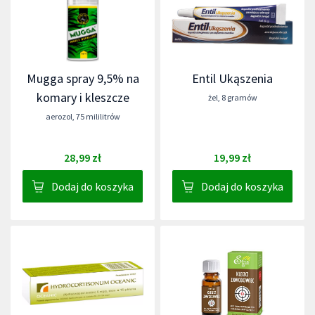
Mugga spray 9,5% na
Entil Ukąszenia
komary i kleszcze
żel
,
8 gramów
aerozol
,
75 mililitrów
28,99 zł
19,99 zł
Dodaj do koszyka
Dodaj do koszyka