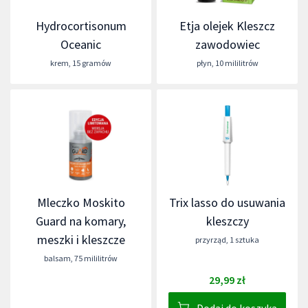
Hydrocortisonum
Etja olejek Kleszcz
Oceanic
zawodowiec
krem
,
15 gramów
płyn
,
10 mililitrów
Mleczko Moskito
Trix lasso do usuwania
Guard na komary,
kleszczy
meszki i kleszcze
przyrząd
,
1 sztuka
balsam
,
75 mililitrów
29,99 zł